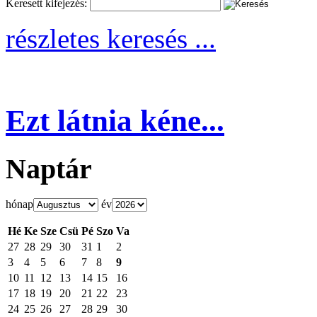
Keresett kifejezés:
részletes keresés ...
Ezt látnia kéne...
Naptár
hónap
év
Hé
Ke
Sze
Csü
Pé
Szo
Va
27
28
29
30
31
1
2
3
4
5
6
7
8
9
10
11
12
13
14
15
16
17
18
19
20
21
22
23
24
25
26
27
28
29
30