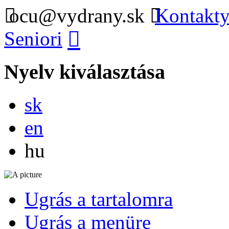
ocu@vydrany.sk
Kontakty
Seniori
Nyelv kiválasztása
Slovensky
sk
English
en
Magyar
hu
Ugrás a tartalomra
Ugrás a menüre