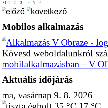
31
1
2
3
4
5
6
Mobilos alkalmazás
Kövesd weboldalunkról szá
mobilalkalmazásban – V 
Aktuális időjárás
ma, vasárnap 9. 8. 2026
35 °C
17 °C