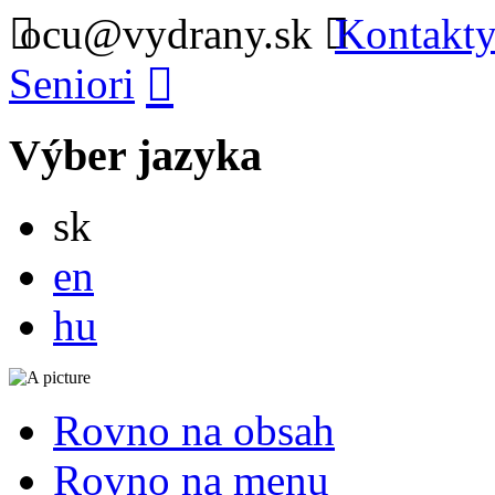
ocu@vydrany.sk
Kontakty
Seniori
Výber jazyka
Slovensky
sk
English
en
Magyar
hu
Rovno na obsah
Rovno na menu