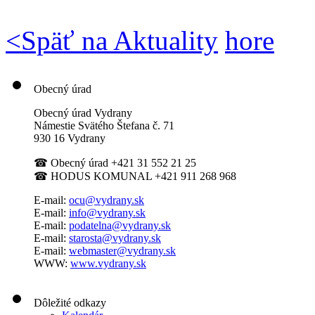
<
Späť na Aktuality
hore
Obecný úrad
Obecný úrad Vydrany
Námestie Svätého Štefana
č. 71
930 16 Vydrany
☎
Obecný úrad +421 31 552 21 25
☎
HODUS KOMUNAL +421 911 268 968
E-mail:
ocu@vydrany.sk
E-mail:
info@vydrany.sk
E-mail:
podatelna@vydrany.sk
E-mail:
starosta@vydrany.sk
E-mail:
webmaster@vydrany.sk
WWW:
www.vydrany.sk
Dôležité odkazy