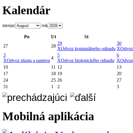
Kalendár
mesiac
rok
Po
Ut
St
29
30
27
28
X
Odvoz komunálneho odpadu
X
Odvoz
3
5
6
4
X
Odvoz plastu a papiera
X
Odvoz biologického odpadu
X
Odvoz
10
11
12
13
17
18
19
20
24
25
26
27
31
1
2
3
Mobilná aplikácia