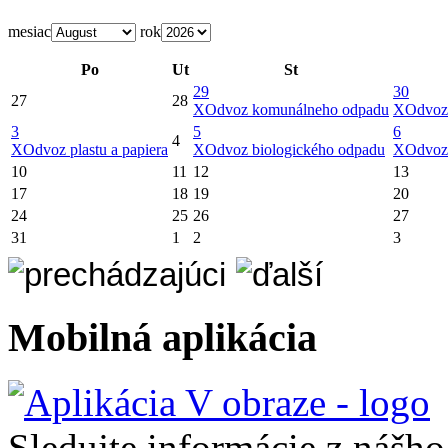
mesiac
rok
Po
Ut
St
29
30
27
28
X
Odvoz komunálneho odpadu
X
Odvoz
3
5
6
4
X
Odvoz plastu a papiera
X
Odvoz biologického odpadu
X
Odvoz
10
11
12
13
17
18
19
20
24
25
26
27
31
1
2
3
Mobilná aplikácia
Sledujte informácie z nášh