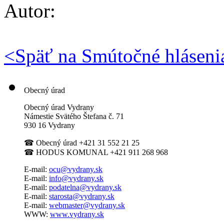
Autor:
<
Späť na Smútočné hláseni
Obecný úrad
Obecný úrad Vydrany
Námestie Svätého Štefana
č. 71
930 16 Vydrany
☎
Obecný úrad +421 31 552 21 25
☎
HODUS KOMUNAL +421 911 268 968
E-mail:
ocu@vydrany.sk
E-mail:
info@vydrany.sk
E-mail:
podatelna@vydrany.sk
E-mail:
starosta@vydrany.sk
E-mail:
webmaster@vydrany.sk
WWW:
www.vydrany.sk