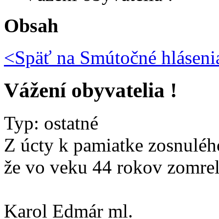
Obsah
<Späť na
Smútočné hláseni
Vážení obyvatelia !
Typ: ostatné
Z úcty k pamiatke zosnulé
že vo veku 44 rokov zomre
Karol Edmár ml.