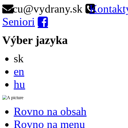
ocu@vydrany.sk
Kontakt
Seniori
Výber jazyka
Slovensky
sk
English
en
Magyar
hu
Rovno na obsah
Rovno na menu