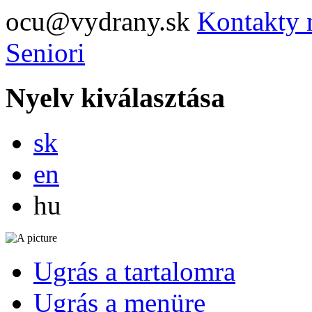
ocu@vydrany.sk
Kontakty 
Seniori
Nyelv kiválasztása
Slovensky
sk
English
en
Magyar
hu
Ugrás a tartalomra
Ugrás a menüre