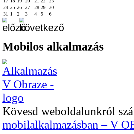
17
18
19
20
21
22
23
24
25
26
27
28
29
30
31
1
2
3
4
5
6
Mobilos alkalmazás
Kövesd weboldalunkról szá
mobilalkalmazásban – V 