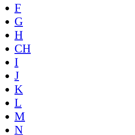
F
G
H
CH
I
J
K
L
M
N