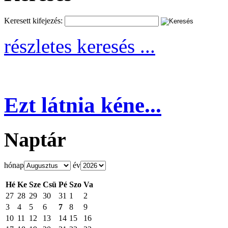
Keresett kifejezés:
részletes keresés ...
Ezt látnia kéne...
Naptár
hónap
év
Hé
Ke
Sze
Csü
Pé
Szo
Va
27
28
29
30
31
1
2
3
4
5
6
7
8
9
10
11
12
13
14
15
16