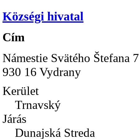
Községi hivatal
Cím
Námestie Svätého Štefana 
930 16 Vydrany
Kerület
Trnavský
Járás
Dunajská Streda