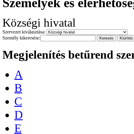
Személyek és elérhetős
Községi hivatal
Szervezet kiválasztása:
Személy kikeresése:
Megjelenítés betűrend sze
A
B
C
D
E