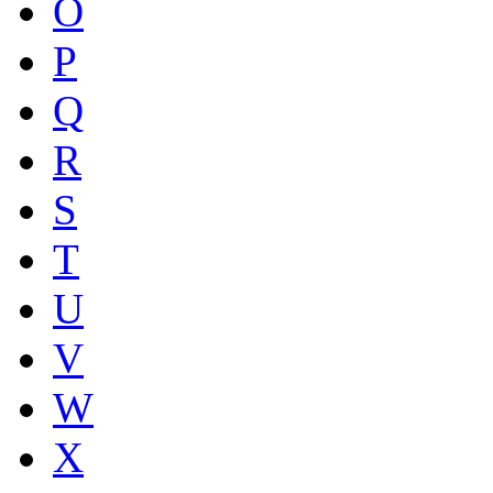
O
P
Q
R
S
T
U
V
W
X