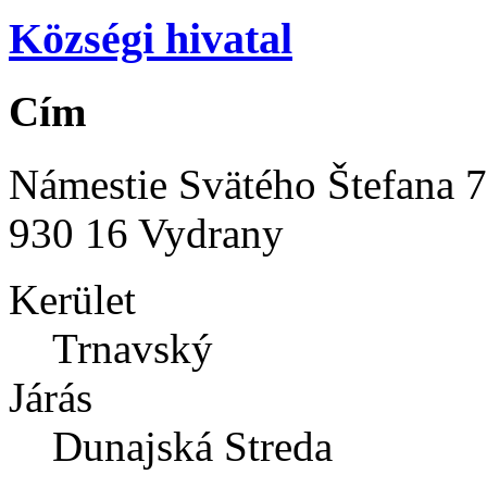
Községi hivatal
Cím
Námestie Svätého Štefana 
930 16 Vydrany
Kerület
Trnavský
Járás
Dunajská Streda