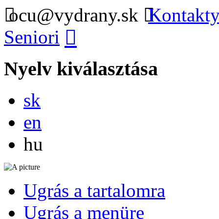
ocu@vydrany.sk
Kontakty
Seniori
Nyelv kiválasztása
Slovensky
sk
English
en
Magyar
hu
Ugrás a tartalomra
Ugrás a menüre