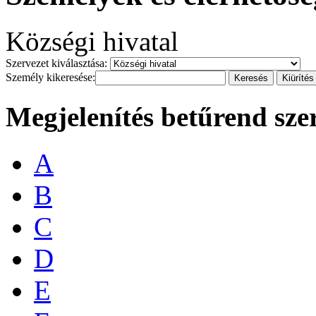
Községi hivatal
Szervezet kiválasztása:
Személy kikeresése:
Megjelenítés betűrend sze
A
B
C
D
E