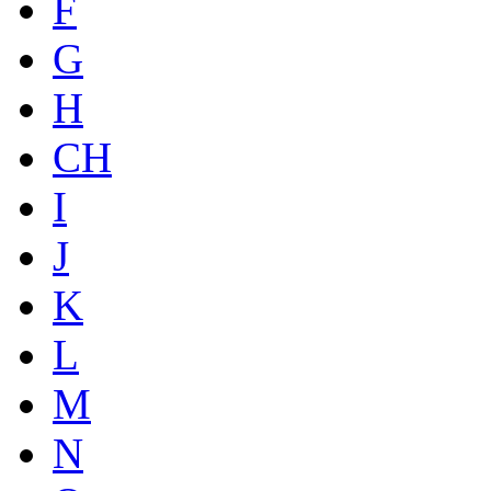
F
G
H
CH
I
J
K
L
M
N