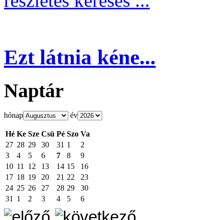
részletes keresés ...
Ezt látnia kéne...
Naptár
hónap
év
Hé
Ke
Sze
Csü
Pé
Szo
Va
27
28
29
30
31
1
2
3
4
5
6
7
8
9
10
11
12
13
14
15
16
17
18
19
20
21
22
23
24
25
26
27
28
29
30
31
1
2
3
4
5
6