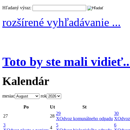
Hľadaný výraz:
rozšírené vyhľadávanie ...
Toto by ste mali vidieť..
Kalendár
mesiac
rok
Po
Ut
St
29
30
27
28
X
Odvoz komunálneho odpadu
X
Odvoz
3
5
6
4