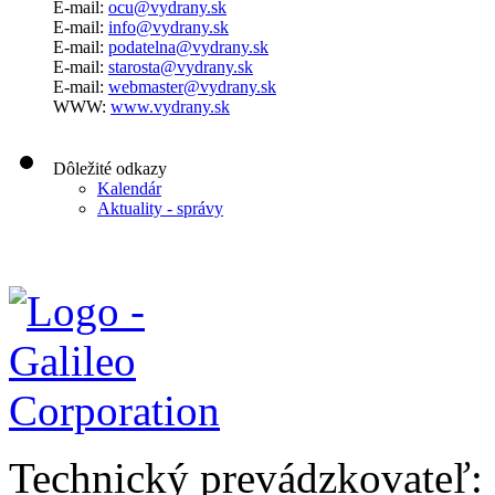
E-mail:
ocu@vydrany.sk
E-mail:
info@vydrany.sk
E-mail:
podatelna@vydrany.sk
E-mail:
starosta@vydrany.sk
E-mail:
webmaster@vydrany.sk
WWW:
www.vydrany.sk
Dôležité odkazy
Kalendár
Aktuality - správy
Technický prevádzkovateľ: