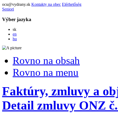
ocu@vydrany.sk
Kontakty na obec
Elérhetőség
Seniori
Výber jazyka
Slovensky
sk
English
en
Magyar
hu
Rovno na obsah
Rovno na menu
Faktúry, zmluvy a ob
Detail zmluvy ONZ č.