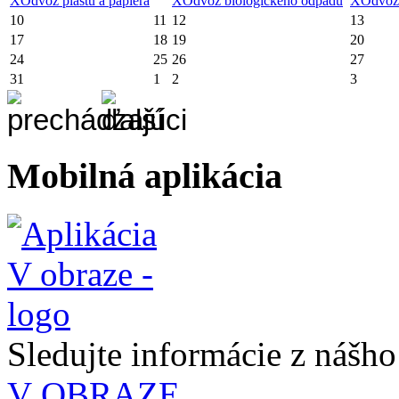
X
Odvoz plastu a papiera
X
Odvoz biologického odpadu
X
Odvoz
10
11
12
13
17
18
19
20
24
25
26
27
31
1
2
3
Mobilná aplikácia
Sledujte informácie z nášh
V OBRAZE.