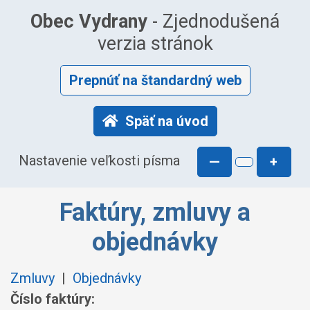
Obec Vydrany
- Zjednodušená
verzia stránok
Prepnúť na štandardný web
Späť na úvod
Nastavenie veľkosti písma
—
+
Faktúry, zmluvy a
objednávky
Zmluvy
|
Objednávky
Číslo faktúry: