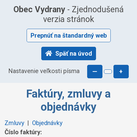
Obec Vydrany
- Zjednodušená
verzia stránok
Prepnúť na štandardný web
Späť na úvod
Nastavenie veľkosti písma
—
+
Faktúry, zmluvy a
objednávky
Zmluvy
|
Objednávky
Číslo faktúry: