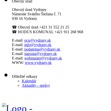
Obecný úrad
Obecný úrad Vydrany
Námestie Svätého Štefana
č. 71
930 16 Vydrany
☎
Obecný úrad +421 31 552 21 25
☎
HODUS KOMUNAL +421 911 268 968
E-mail:
ocu@vydrany.sk
E-mail:
info@vydrany.sk
E-mail:
podatelna@vydrany.sk
E-mail:
starosta@vydrany.sk
E-mail:
webmaster@vydrany.sk
WWW:
www.vydrany.sk
Dôležité odkazy
Kalendár
Aktuality - správy