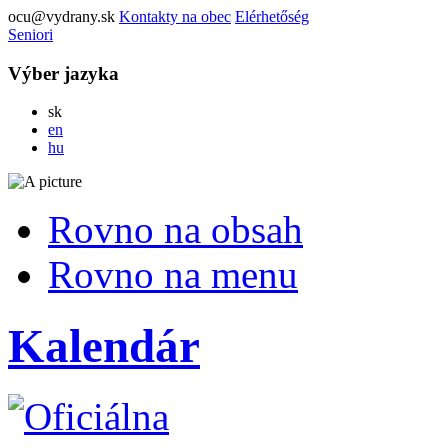
ocu@vydrany.sk
Kontakty na obec
Elérhetőség
Seniori
Výber jazyka
Slovensky
sk
English
en
Magyar
hu
Rovno na obsah
Rovno na menu
Kalendár