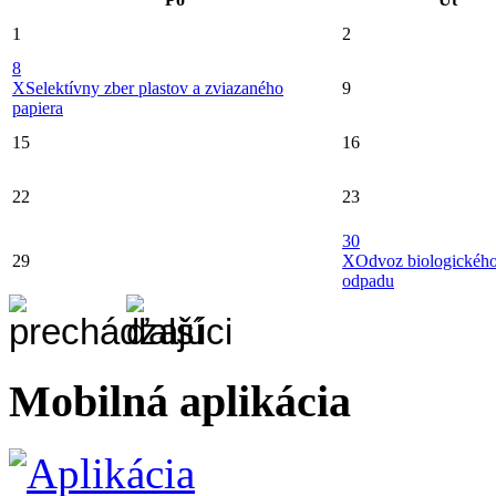
1
2
8
X
Selektívny zber plastov a zviazaného
9
papiera
15
16
22
23
30
29
X
Odvoz biologickéh
odpadu
Mobilná aplikácia