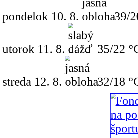
pondelok
10. 8.
39/2
utorok
11. 8.
35/22 °
streda
12. 8.
32/18 °