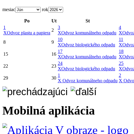
mesiac
rok
Po
Ut
St
1
3
4
2
X
Odvoz plastu a papiera
X
Odvoz komunálneho odpadu
X
Odvoz
10
11
8
9
X
Odvoz biologického odpadu
X
Odvoz
17
18
15
16
X
Odvoz komunálneho odpadu
X
Odvoz
24
25
22
23
X
Odvoz biologického odpadu
X
Odvoz
1
2
29
30
X
Odvoz komunálneho odpadu
X
Odvo
Mobilná aplikácia