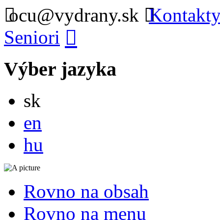
ocu@vydrany.sk
Kontakty
Seniori
Výber jazyka
Slovensky
sk
English
en
Magyar
hu
Rovno na obsah
Rovno na menu