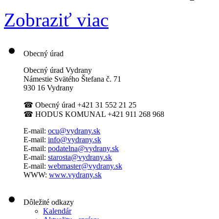
Zobraziť viac
Obecný úrad
Obecný úrad Vydrany
Námestie Svätého Štefana
č. 71
930 16 Vydrany
☎
Obecný úrad +421 31 552 21 25
☎
HODUS KOMUNAL +421 911 268 968
E-mail:
ocu@vydrany.sk
E-mail:
info@vydrany.sk
E-mail:
podatelna@vydrany.sk
E-mail:
starosta@vydrany.sk
E-mail:
webmaster@vydrany.sk
WWW:
www.vydrany.sk
Dôležité odkazy
Kalendár