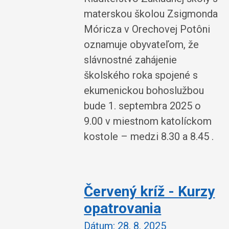
materskou školou Zsigmonda
Móricza v Orechovej Potôni
oznamuje obyvateľom, že
slávnostné zahájenie
školského roka spojené s
ekumenickou bohoslužbou
bude 1. septembra 2025 o
9.00 v miestnom katolíckom
kostole – medzi 8.30 a 8.45 .
Červený kríž - Kurzy
opatrovania
Dátum:
28. 8. 2025