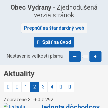
Obec Vydrany
- Zjednodušená
verzia stránok
Prepnúť na štandardný web
Späť na úvod
Nastavenie veľkosti písma
—
+
Aktuality
1
2
3
4
Zobrazené
31
-
60
z 292
Jednota dôchodcov