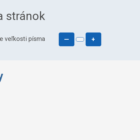
a stránok
e veľkosti písma
—
+
y