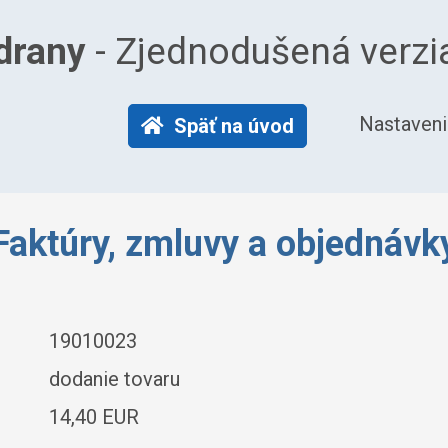
drany
- Zjednodušená verzi
Nastaveni
Späť na úvod
Faktúry, zmluvy a objednávk
19010023
dodanie tovaru
14,40 EUR