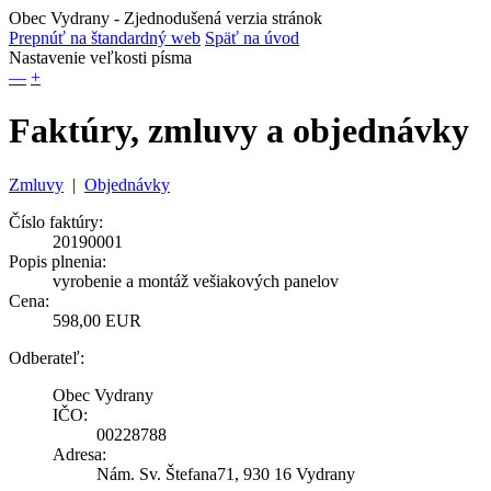
Obec Vydrany
- Zjednodušená verzia stránok
Prepnúť na štandardný web
Späť na úvod
Nastavenie veľkosti písma
—
+
Faktúry, zmluvy a objednávky
Zmluvy
|
Objednávky
Číslo faktúry:
20190001
Popis plnenia:
vyrobenie a montáž vešiakových panelov
Cena:
598,00 EUR
Odberateľ:
Obec Vydrany
IČO:
00228788
Adresa:
Nám. Sv. Štefana71, 930 16 Vydrany