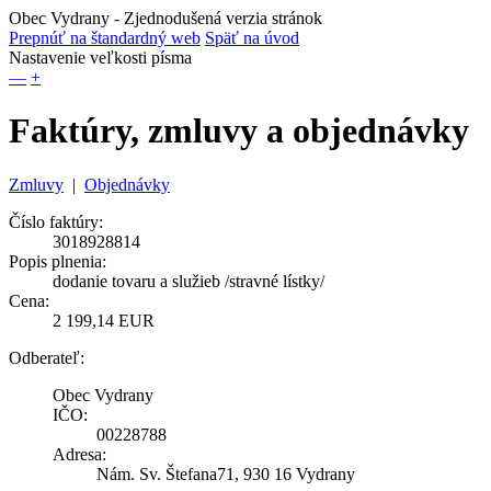
Obec Vydrany
- Zjednodušená verzia stránok
Prepnúť na štandardný web
Späť na úvod
Nastavenie veľkosti písma
—
+
Faktúry, zmluvy a objednávky
Zmluvy
|
Objednávky
Číslo faktúry:
3018928814
Popis plnenia:
dodanie tovaru a služieb /stravné lístky/
Cena:
2 199,14 EUR
Odberateľ:
Obec Vydrany
IČO:
00228788
Adresa:
Nám. Sv. Štefana71, 930 16 Vydrany