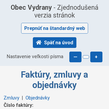
Obec Vydrany
- Zjednodušená
verzia stránok
Prepnúť na štandardný web
Späť na úvod
Nastavenie veľkosti písma
—
+
Faktúry, zmluvy a
objednávky
Zmluvy
|
Objednávky
Číslo faktúry: