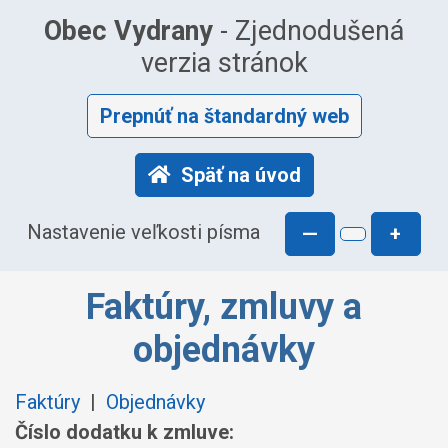
Obec Vydrany
- Zjednodušená
verzia stránok
Prepnúť na štandardný web
Späť na úvod
Nastavenie veľkosti písma
—
+
Faktúry, zmluvy a
objednávky
Faktúry
|
Objednávky
Číslo dodatku k zmluve: