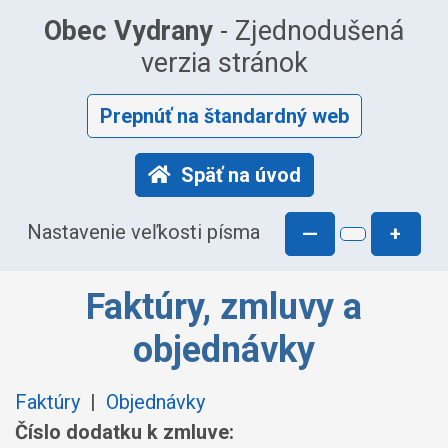
Obec Vydrany
- Zjednodušená
verzia stránok
Prepnúť na štandardný web
Späť na úvod
Nastavenie veľkosti písma
—
+
Faktúry, zmluvy a
objednávky
Faktúry
|
Objednávky
Číslo dodatku k zmluve: