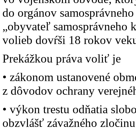
do orgánov samosprávneho k
„obyvateľ samosprávneho kr
volieb dovŕši 18 rokov vek
Prekážkou práva voliť je
• zákonom ustanovené obme
z dôvodov ochrany verejnéh
• výkon trestu odňatia slob
obzvlášť závažného zločinu