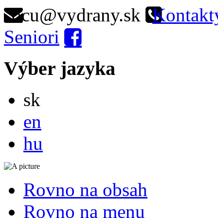
ocu@vydrany.sk
Kontakt
Seniori
Výber jazyka
Slovensky
sk
English
en
Magyar
hu
Rovno na obsah
Rovno na menu