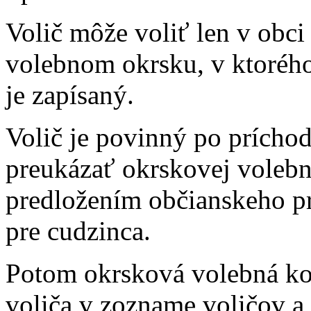
Volič môže voliť len v obci
volebnom okrsku, v ktoréh
je zapísaný.
Volič je povinný po príchod
preukázať okrskovej volebn
predložením občianskeho p
pre cudzinca.
Potom okrsková volebná ko
voliča v zozname voličov a