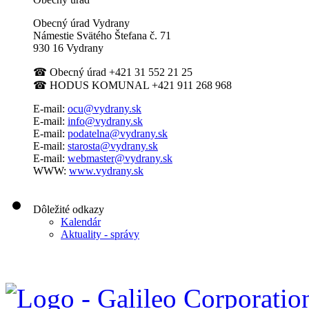
Obecný úrad Vydrany
Námestie Svätého Štefana
č. 71
930 16 Vydrany
☎
Obecný úrad +421 31 552 21 25
☎
HODUS KOMUNAL +421 911 268 968
E-mail:
ocu@vydrany.sk
E-mail:
info@vydrany.sk
E-mail:
podatelna@vydrany.sk
E-mail:
starosta@vydrany.sk
E-mail:
webmaster@vydrany.sk
WWW:
www.vydrany.sk
Dôležité odkazy
Kalendár
Aktuality - správy