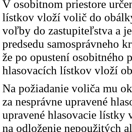
V osobitnom priestore urče
lístkov vloží volič do obálk
voľby do zastupiteľstva a j
predsedu samosprávneho kraj
že po opustení osobitného 
hlasovacích lístkov vloží o
Na požiadanie voliča mu o
za nesprávne upravené hlaso
upravené hlasovacie lístky 
na odloženie nepoužitých a