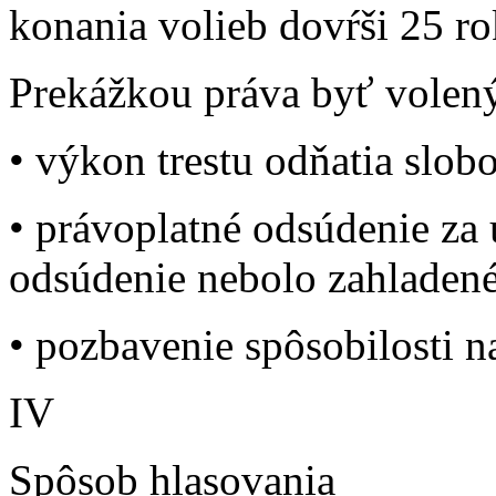
konania volieb dovŕši 25 r
Prekážkou práva byť volený
• výkon trestu odňatia slob
• právoplatné odsúdenie za 
odsúdenie nebolo zahladené
• pozbavenie spôsobilosti n
IV
Spôsob hlasovania