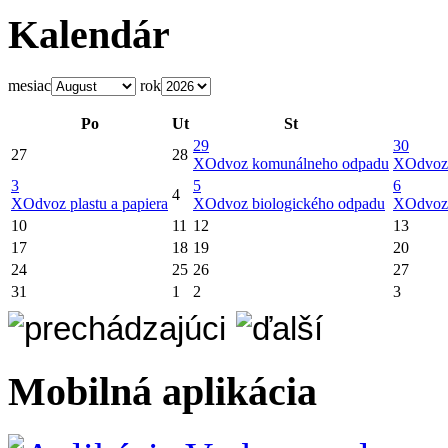
Kalendár
mesiac
rok
Po
Ut
St
29
30
27
28
X
Odvoz komunálneho odpadu
X
Odvoz
3
5
6
4
X
Odvoz plastu a papiera
X
Odvoz biologického odpadu
X
Odvoz
10
11
12
13
17
18
19
20
24
25
26
27
31
1
2
3
Mobilná aplikácia