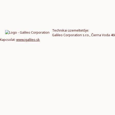
Technikai üzemeltetője:
Galileo Corporation s.r.o., Čierna Voda 46
Kapcsolat:
www.igalileo.sk