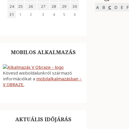
24
25
26
27
28
29
30
A
B
C
D
E
F
31
1
2
3
4
5
6
MOBILOS ALKALMAZÁS
Kövesd weboldalunkról származó
információkat a
mobilalkalmazásban –
V OBRAZE.
AKTUÁLIS IDŐJÁRÁS