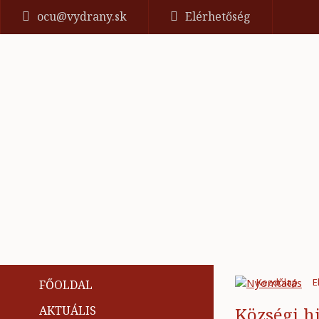
ocu@vydrany.sk
Elérhetőség
Kezdőlap
E
FŐOLDAL
AKTUÁLIS
Községi h