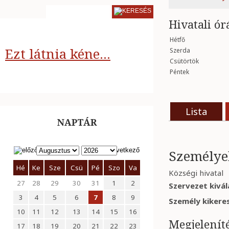
Hivatali ór
Hétfő
Ezt látnia kéne...
Szerda
Csütörtök
Péntek
Lista
NAPTÁR
Személyek
Hé
Ke
Sze
Csü
Pé
Szo
Va
Községi hivatal
27
28
29
30
31
1
2
Szervezet kivál
3
4
5
6
7
8
9
Személy kikere
10
11
12
13
14
15
16
Megjelenít
17
18
19
20
21
22
23