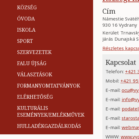
KÖZSÉG
Cím
ÓVODA
Námestie Svätéh
930 16 Vydrany
ISKOLA
Kerület
Trnavsk
Járás
Dunajská S
SPORT
Részletes kapcso
SZERVEZETEK
Kapcsolat
FALU ÚJSÁG
Telefon:
+421 
VÁLASZTÁSOK
Mobil:
+421 95
FORMANYOMTATVÁNYOK
E-mail:
ocu@vy
ELÉRHETŐSÉG
E-mail:
info@vy
KULTURÁLIS
E-mail:
podate
ESEMÉNYEK/EMLÉKMŰVEK
E-mail:
starost
HULLADÉKGAZDÁLKODÁS
E-mail:
webmas
WWW:
www.vyd