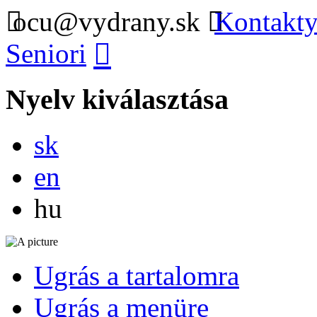
ocu@vydrany.sk
Kontakty
Seniori
Nyelv kiválasztása
Slovensky
sk
English
en
Magyar
hu
Ugrás a tartalomra
Ugrás a menüre