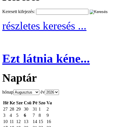
Keresett kifejezés:
részletes keresés ...
Ezt látnia kéne...
Naptár
hónap
év
Hé
Ke
Sze
Csü
Pé
Szo
Va
27
28
29
30
31
1
2
3
4
5
6
7
8
9
10
11
12
13
14
15
16