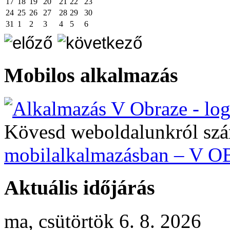
17
18
19
20
21
22
23
24
25
26
27
28
29
30
31
1
2
3
4
5
6
Mobilos alkalmazás
Kövesd weboldalunkról szá
mobilalkalmazásban – V 
Aktuális időjárás
ma, csütörtök 6. 8. 2026