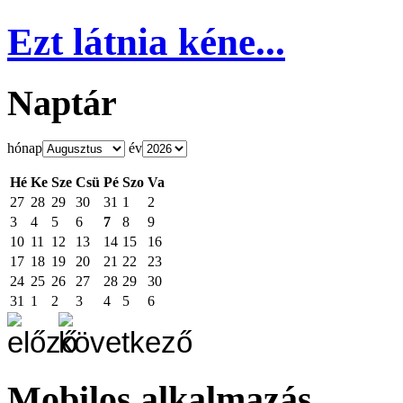
Ezt látnia kéne...
Naptár
hónap
év
Hé
Ke
Sze
Csü
Pé
Szo
Va
27
28
29
30
31
1
2
3
4
5
6
7
8
9
10
11
12
13
14
15
16
17
18
19
20
21
22
23
24
25
26
27
28
29
30
31
1
2
3
4
5
6
Mobilos alkalmazás