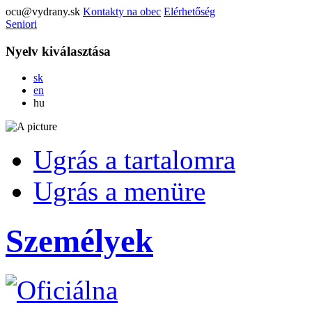
ocu@vydrany.sk
Kontakty na obec
Elérhetőség
Seniori
Nyelv kiválasztása
Slovensky
sk
English
en
Magyar
hu
Ugrás a tartalomra
Ugrás a menüre
Személyek