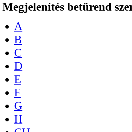
Megjelenítés betűrend sze
A
B
C
D
E
F
G
H