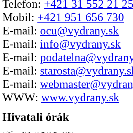
Telefon:
+421 31 552 21 2
Mobil:
+421 951 656 730
E-mail:
ocu@vydrany.sk
E-mail:
info@vydrany.sk
E-mail:
podatelna@vydrany
E-mail:
starosta@vydrany.s
E-mail:
webmaster@vydran
WWW:
www.vydrany.sk
Hivatali órák