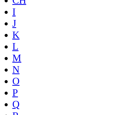
CH
I
J
K
L
M
N
O
P
Q