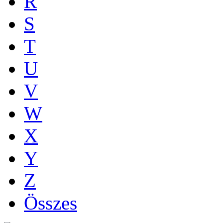
R
S
T
U
V
W
X
Y
Z
Összes