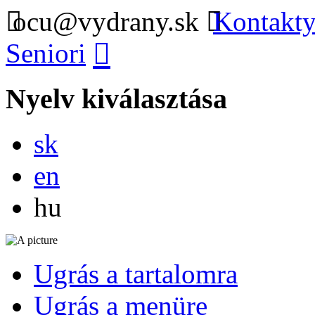
ocu@vydrany.sk
Kontakty
Seniori
Nyelv kiválasztása
Slovensky
sk
English
en
Magyar
hu
Ugrás a tartalomra
Ugrás a menüre