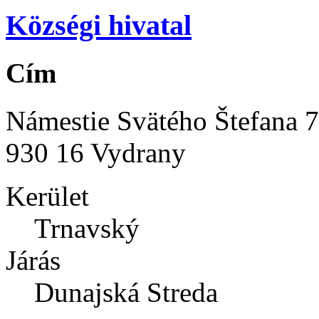
Községi hivatal
Cím
Námestie Svätého Štefana 
930 16 Vydrany
Kerület
Trnavský
Járás
Dunajská Streda