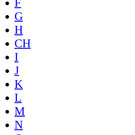
F
G
H
CH
I
J
K
L
M
N