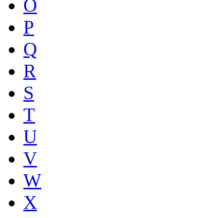
O
P
Q
R
S
T
U
V
W
X