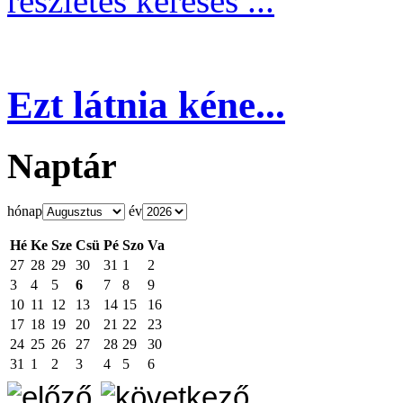
részletes keresés ...
Ezt látnia kéne...
Naptár
hónap
év
Hé
Ke
Sze
Csü
Pé
Szo
Va
27
28
29
30
31
1
2
3
4
5
6
7
8
9
10
11
12
13
14
15
16
17
18
19
20
21
22
23
24
25
26
27
28
29
30
31
1
2
3
4
5
6