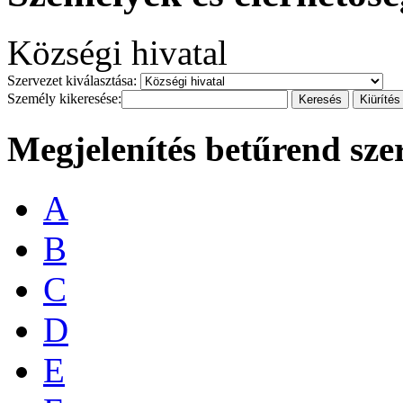
Községi hivatal
Szervezet kiválasztása:
Személy kikeresése:
Megjelenítés betűrend sze
A
B
C
D
E