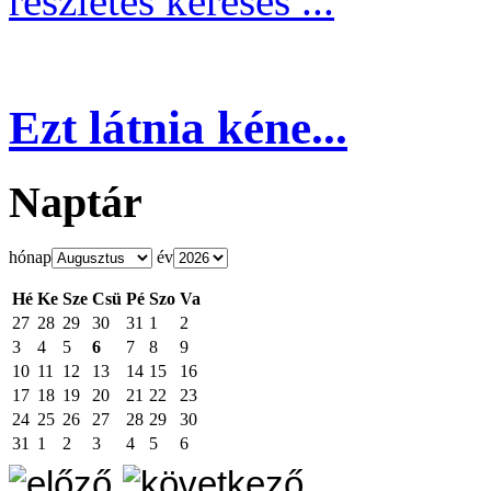
részletes keresés ...
Ezt látnia kéne...
Naptár
hónap
év
Hé
Ke
Sze
Csü
Pé
Szo
Va
27
28
29
30
31
1
2
3
4
5
6
7
8
9
10
11
12
13
14
15
16
17
18
19
20
21
22
23
24
25
26
27
28
29
30
31
1
2
3
4
5
6