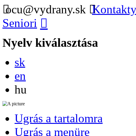
ocu@vydrany.sk
Kontakty
Seniori
Nyelv kiválasztása
Slovensky
sk
English
en
Magyar
hu
Ugrás a tartalomra
Ugrás a menüre