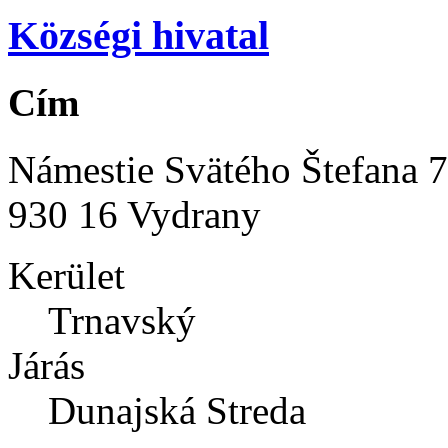
Községi hivatal
Cím
Námestie Svätého Štefana 
930 16 Vydrany
Kerület
Trnavský
Járás
Dunajská Streda