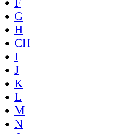
F
G
H
CH
I
J
K
L
M
N