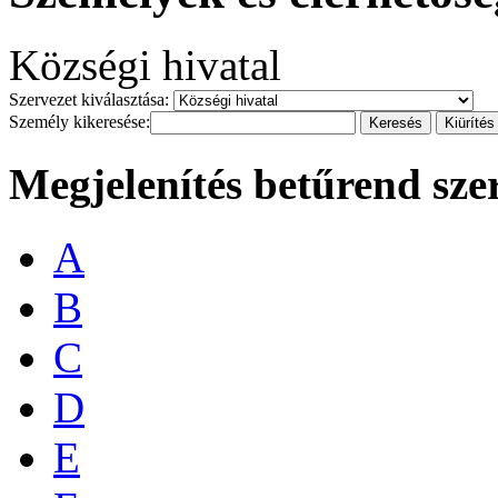
Községi hivatal
Szervezet kiválasztása:
Személy kikeresése:
Megjelenítés betűrend sze
A
B
C
D
E