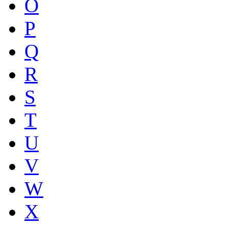
O
P
Q
R
S
T
U
V
W
X