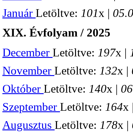
Január
Letöltve:
101
x |
05.
XIX. Évfolyam / 2025
December
Letöltve:
197
x |
November
Letöltve:
132
x |
Október
Letöltve:
140
x |
06
Szeptember
Letöltve:
164
x 
Augusztus
Letöltve:
178
x |