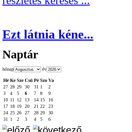
részletes keresés ...
Ezt látnia kéne...
Naptár
hónap
év
Hé
Ke
Sze
Csü
Pé
Szo
Va
27
28
29
30
31
1
2
3
4
5
6
7
8
9
10
11
12
13
14
15
16
17
18
19
20
21
22
23
24
25
26
27
28
29
30
31
1
2
3
4
5
6