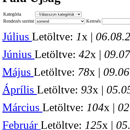
Kategória
Rendezés szerint
Keresés
Július
Letöltve:
1
x |
06.08.
Június
Letöltve:
42
x |
09.0
Május
Letöltve:
78
x |
09.06
Áprílis
Letöltve:
93
x |
05.0
Március
Letöltve:
104
x |
02
Február
Letöltve:
125
x |
05