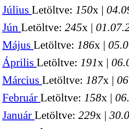
Július
Letöltve:
150
x |
04.0
Jún
Letöltve:
245
x |
01.07.
Május
Letöltve:
186
x |
05.0
Április
Letöltve:
191
x |
06.
Március
Letöltve:
187
x |
06
Február
Letöltve:
158
x |
06
Január
Letöltve:
229
x |
30.