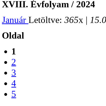
XVIII. Évfolyam / 2024
Január
Letöltve:
365
x |
15.
Oldal
1
2
3
4
5
...