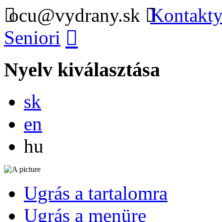
ocu@vydrany.sk
Kontakty
Seniori
Nyelv kiválasztása
Slovensky
sk
English
en
Magyar
hu
Ugrás a tartalomra
Ugrás a menüre