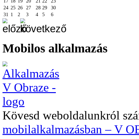
17
18
19
20
21
22
23
24
25
26
27
28
29
30
31
1
2
3
4
5
6
Mobilos alkalmazás
Kövesd weboldalunkról szá
mobilalkalmazásban – V 