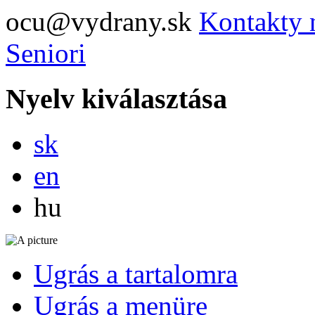
ocu@vydrany.sk
Kontakty 
Seniori
Nyelv kiválasztása
Slovensky
sk
English
en
Magyar
hu
Ugrás a tartalomra
Ugrás a menüre