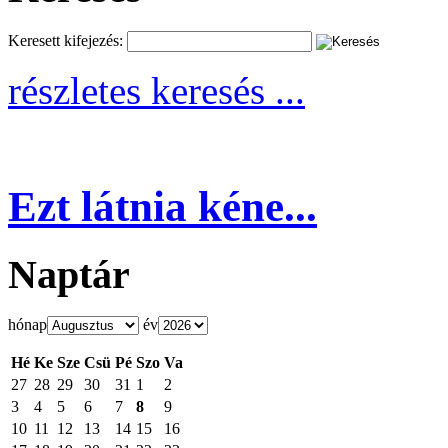
Keresett kifejezés:
részletes keresés ...
Ezt látnia kéne...
Naptár
hónap
év
Hé
Ke
Sze
Csü
Pé
Szo
Va
27
28
29
30
31
1
2
3
4
5
6
7
8
9
10
11
12
13
14
15
16