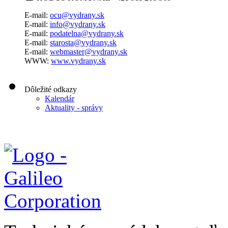
E-mail:
ocu@vydrany.sk
E-mail:
info@vydrany.sk
E-mail:
podatelna@vydrany.sk
E-mail:
starosta@vydrany.sk
E-mail:
webmaster@vydrany.sk
WWW:
www.vydrany.sk
Dôležité odkazy
Kalendár
Aktuality - správy