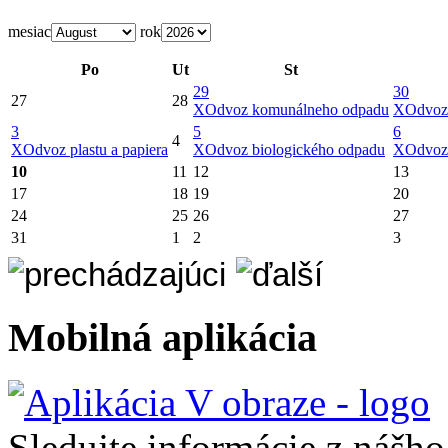
mesiac
rok
Po
Ut
St
29
30
27
28
X
Odvoz komunálneho odpadu
X
Odvoz
3
5
6
4
X
Odvoz plastu a papiera
X
Odvoz biologického odpadu
X
Odvoz
10
11
12
13
17
18
19
20
24
25
26
27
31
1
2
3
Mobilná aplikácia
Sledujte informácie z nášh