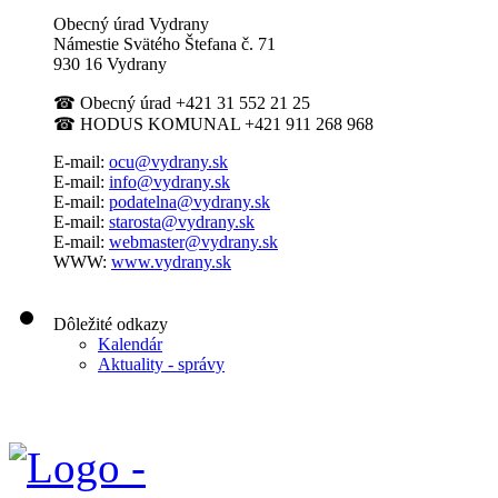
Obecný úrad Vydrany
Námestie Svätého Štefana
č. 71
930 16 Vydrany
☎
Obecný úrad +421 31 552 21 25
☎
HODUS KOMUNAL +421 911 268 968
E-mail:
ocu@vydrany.sk
E-mail:
info@vydrany.sk
E-mail:
podatelna@vydrany.sk
E-mail:
starosta@vydrany.sk
E-mail:
webmaster@vydrany.sk
WWW:
www.vydrany.sk
Dôležité odkazy
Kalendár
Aktuality - správy