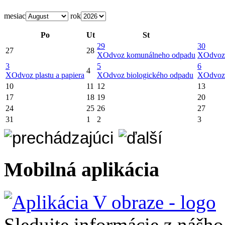
mesiac
rok
Po
Ut
St
29
30
27
28
X
Odvoz komunálneho odpadu
X
Odvoz
3
5
6
4
X
Odvoz plastu a papiera
X
Odvoz biologického odpadu
X
Odvoz
10
11
12
13
17
18
19
20
24
25
26
27
31
1
2
3
Mobilná aplikácia
Sledujte informácie z nášh