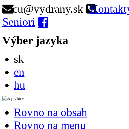
ocu@vydrany.sk
Kontakt
Seniori
Výber jazyka
Slovensky
sk
English
en
Magyar
hu
Rovno na obsah
Rovno na menu