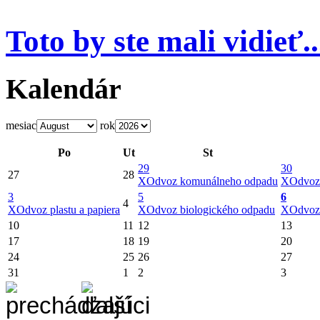
Toto by ste mali vidieť..
Kalendár
mesiac
rok
Po
Ut
St
29
30
27
28
X
Odvoz komunálneho odpadu
X
Odvoz
3
5
6
4
X
Odvoz plastu a papiera
X
Odvoz biologického odpadu
X
Odvoz
10
11
12
13
17
18
19
20
24
25
26
27
31
1
2
3