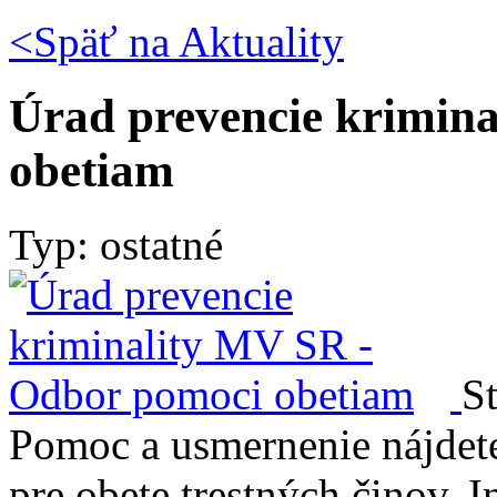
<Späť na
Aktuality
Úrad prevencie krimin
obetiam
Typ: ostatné
St
Pomoc a usmernenie nájdet
pre obete trestných činov. 