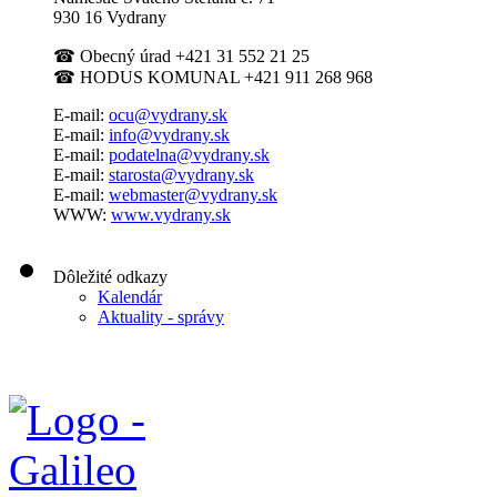
930 16 Vydrany
☎
Obecný úrad +421 31 552 21 25
☎
HODUS KOMUNAL +421 911 268 968
E-mail:
ocu@vydrany.sk
E-mail:
info@vydrany.sk
E-mail:
podatelna@vydrany.sk
E-mail:
starosta@vydrany.sk
E-mail:
webmaster@vydrany.sk
WWW:
www.vydrany.sk
Dôležité odkazy
Kalendár
Aktuality - správy