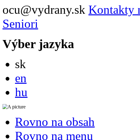
ocu@vydrany.sk
Kontakty 
Seniori
Výber jazyka
Slovensky
sk
English
en
Magyar
hu
Rovno na obsah
Rovno na menu