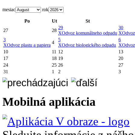
mesiac
rok
Po
Ut
St
29
30
27
28
X
Odvoz komunálneho odpadu
X
Odvoz
3
5
6
4
X
Odvoz plastu a papiera
X
Odvoz biologického odpadu
X
Odvoz
10
11
12
13
17
18
19
20
24
25
26
27
31
1
2
3
Mobilná aplikácia
Sledujte informácie z nášh