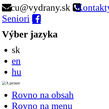
ocu@vydrany.sk
Kontakt
Seniori
Výber jazyka
Slovensky
sk
English
en
Magyar
hu
Rovno na obsah
Rovno na menu