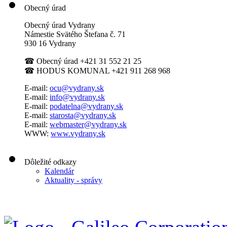
Obecný úrad
Obecný úrad Vydrany
Námestie Svätého Štefana
č. 71
930 16 Vydrany
☎
Obecný úrad +421 31 552 21 25
☎
HODUS KOMUNAL +421 911 268 968
E-mail:
ocu@vydrany.sk
E-mail:
info@vydrany.sk
E-mail:
podatelna@vydrany.sk
E-mail:
starosta@vydrany.sk
E-mail:
webmaster@vydrany.sk
WWW:
www.vydrany.sk
Dôležité odkazy
Kalendár
Aktuality - správy