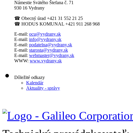
Námestie Svätého Štefana
č. 71
930 16 Vydrany
☎
Obecný úrad +421 31 552 21 25
☎
HODUS KOMUNAL +421 911 268 968
E-mail:
ocu@vydrany.sk
E-mail:
info@vydrany.sk
E-mail:
podatelna@vydrany.sk
E-mail:
starosta@vydrany.sk
E-mail:
webmaster@vydrany.sk
WWW:
www.vydrany.sk
Dôležité odkazy
Kalendár
Aktuality - správy