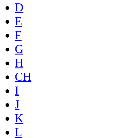
D
E
F
G
H
CH
I
J
K
L