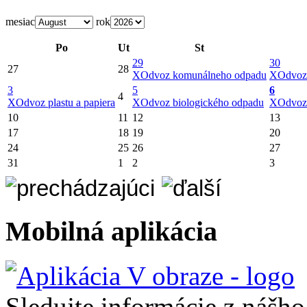
mesiac
rok
Po
Ut
St
29
30
27
28
X
Odvoz komunálneho odpadu
X
Odvoz
3
5
6
4
X
Odvoz plastu a papiera
X
Odvoz biologického odpadu
X
Odvoz
10
11
12
13
17
18
19
20
24
25
26
27
31
1
2
3
Mobilná aplikácia
Sledujte informácie z nášh