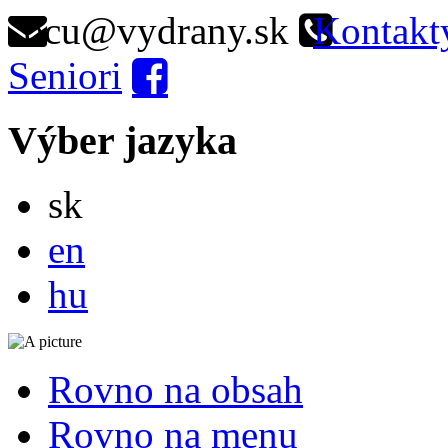
ocu@vydrany.sk
Kontakt
Seniori
Výber jazyka
Slovensky
sk
English
en
Magyar
hu
Rovno na obsah
Rovno na menu