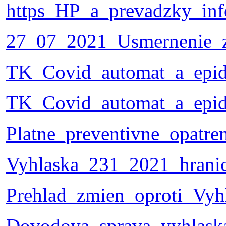
https_HP_a_prevadzky_in
27_07_2021_Usmernenie_zo
TK_Covid_automat_a_epid_
TK_Covid_automat_a_epid
Platne_preventivne_opatr
Vyhlaska_231_2021_hrani
Prehlad_zmien_oproti_Vy
Dovodova_sprava_vyhlaska