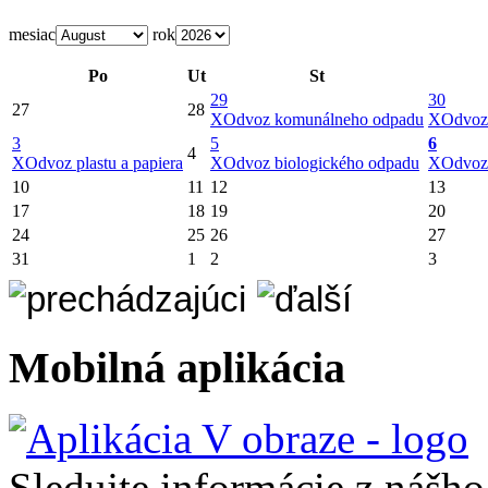
mesiac
rok
Po
Ut
St
29
30
27
28
X
Odvoz komunálneho odpadu
X
Odvoz
3
5
6
4
X
Odvoz plastu a papiera
X
Odvoz biologického odpadu
X
Odvoz
10
11
12
13
17
18
19
20
24
25
26
27
31
1
2
3
Mobilná aplikácia
Sledujte informácie z nášh