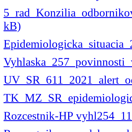
5_rad_Konzilia_odborniko
kB)
Epidemiologicka_situacia_
Vyhlaska_257_povinnosti_
UV_SR_611_2021_alert_o
TK_MZ_SR_epidemiologick
Rozcestnik-HP vyhl254_11