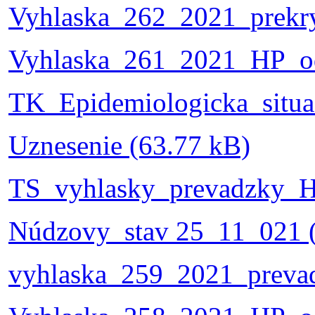
Vyhlaska_262_2021_prekry
Vyhlaska_261_2021_HP_od
TK_Epidemiologicka_situa
Uznesenie (63.77 kB)
TS_vyhlasky_prevadzky_H
Núdzovy_stav 25_11_021 
vyhlaska_259_2021_preva