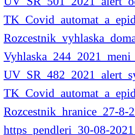
UV_SR_501_2021_alert_o
TK_Covid_automat_a_epid
Rozcestnik_vyhlaska_doma
Vyhlaska_244_2021_meni_
UV_SR_482_2021_alert_sy
TK_Covid_automat_a_epid_
Rozcestnik_hranice_27-8-2
https_pendleri_30-08-2021