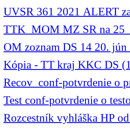
UVSR 361 2021 ALERT zara
TTK_MOM MZ SR na 25_tý
OM zoznam DS 14 20. jún 
Kópia - TT kraj KKC DS (
Recov_conf-potvrdenie o pr
Test conf-potvrdenie o test
Rozcestník vyhláška HP od