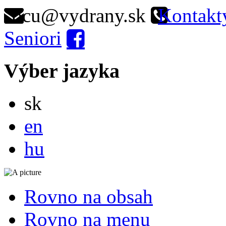
ocu@vydrany.sk
Kontakt
Seniori
Výber jazyka
Slovensky
sk
English
en
Magyar
hu
Rovno na obsah
Rovno na menu