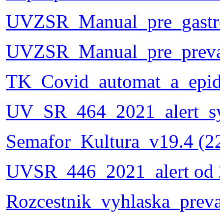
UVZSR_Manual_pre_gastr
UVZSR_Manual_pre_preva
TK_Covid_automat_a_epid
UV_SR_464_2021_alert_sy
Semafor_Kultura_v19.4 (2
UVSR_446_2021_alert od 
Rozcestnik_vyhlaska_prev