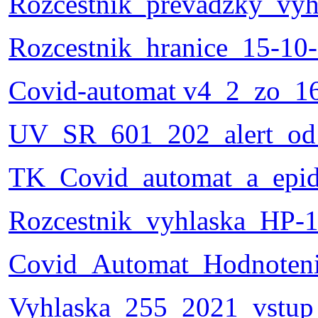
Rozcestnik_prevadzky_vy
Rozcestnik_hranice_15-10
Covid-automat v4_2_zo_1
UV_SR_601_202_alert_od
TK_Covid_automat_a_epid
Rozcestnik_vyhlaska_HP-1
Covid_Automat_Hodnoteni
Vyhlaska_255_2021_vstu