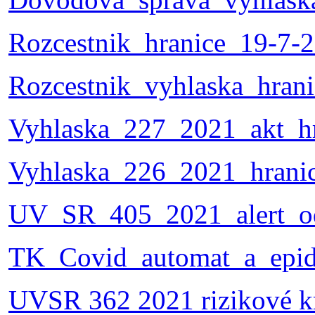
Rozcestnik_hranice_19-7-2
Rozcestnik_vyhlaska_hran
Vyhlaska_227_2021_akt_hr
Vyhlaska_226_2021_hrani
UV_SR_405_2021_alert_od
TK_Covid_automat_a_epid
UVSR 362 2021 rizikové kr