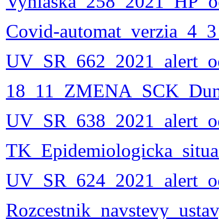
Vyhlaska_258_2021_HP_od
Covid-automat_verzia_4_3
UV_SR_662_2021_alert_od
18_11_ZMENA_SCK_Dunajs
UV_SR_638_2021_alert_od
TK_Epidemiologicka_situa
UV_SR_624_2021_alert_o
Rozcestnik_navstevy_usta