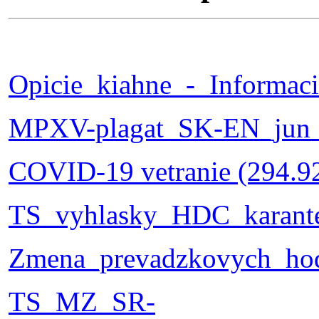
Opicie_kiahne_-_Informaci
MPXV-plagat_SK-EN_jun_2
COVID-19 vetranie (294.9
TS_vyhlasky_HDC_karante
Zmena_prevadzkovych_ho
TS_MZ_SR-