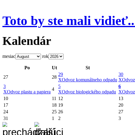
Toto by ste mali vidieť..
Kalendár
mesiac
rok
Po
Ut
St
29
30
27
28
X
Odvoz komunálneho odpadu
X
Odvoz
3
5
6
4
X
Odvoz plastu a papiera
X
Odvoz biologického odpadu
X
Odvoz
10
11
12
13
17
18
19
20
24
25
26
27
31
1
2
3