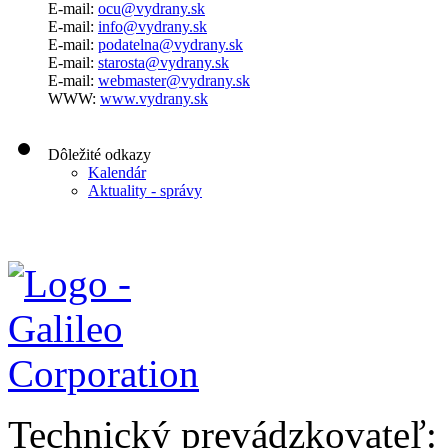
E-mail:
ocu@vydrany.sk
E-mail:
info@vydrany.sk
E-mail:
podatelna@vydrany.sk
E-mail:
starosta@vydrany.sk
E-mail:
webmaster@vydrany.sk
WWW:
www.vydrany.sk
Dôležité odkazy
Kalendár
Aktuality - správy
Technický prevádzkovateľ: