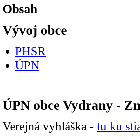
Obsah
Vývoj obce
PHSR
ÚPN
ÚPN obce Vydrany - Zm
Verejná vyhláška -
tu ku st