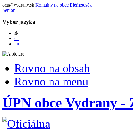
ocu@vydrany.sk
Kontakty na obec
Elérhetőség
Seniori
Výber jazyka
Slovensky
sk
English
en
Magyar
hu
Rovno na obsah
Rovno na menu
ÚPN obce Vydrany - 