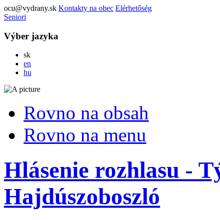
ocu@vydrany.sk
Kontakty na obec
Elérhetőség
Seniori
Výber jazyka
Slovensky
sk
English
en
Magyar
hu
Rovno na obsah
Rovno na menu
Hlásenie rozhlasu - 
Hajdúszoboszló