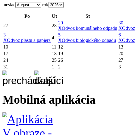
mesiac
rok
Po
Ut
St
29
30
27
28
X
Odvoz komunálneho odpadu
X
Odvoz
3
5
6
4
X
Odvoz plastu a papiera
X
Odvoz biologického odpadu
X
Odvoz
10
11
12
13
17
18
19
20
24
25
26
27
31
1
2
3
Mobilná aplikácia