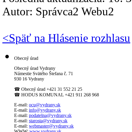
Autor:
Správca2 Webu2
<
Späť na Hlásenie rozhlasu
Obecný úrad
Obecný úrad Vydrany
Námestie Svätého Štefana
č. 71
930 16 Vydrany
☎
Obecný úrad +421 31 552 21 25
☎
HODUS KOMUNAL +421 911 268 968
E-mail:
ocu@vydrany.sk
E-mail:
info@vydrany.sk
E-mail:
podatelna@vydrany.sk
E-mail:
starosta@vydrany.sk
E-mail:
webmaster@vydrany.sk
WWW:
www.vydrany.sk