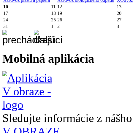
X
Odvoz plastu a papiera
X
Odvoz biologického odpadu
X
Odvoz
10
11
12
13
17
18
19
20
24
25
26
27
31
1
2
3
Mobilná aplikácia
Sledujte informácie z nášh
V OBRAZE.