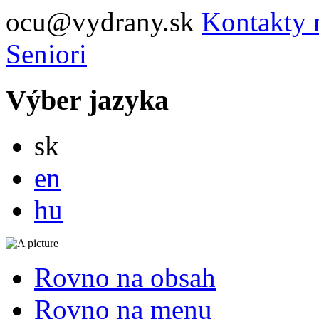
ocu@vydrany.sk
Kontakty 
Seniori
Výber jazyka
Slovensky
sk
English
en
Magyar
hu
Rovno na obsah
Rovno na menu