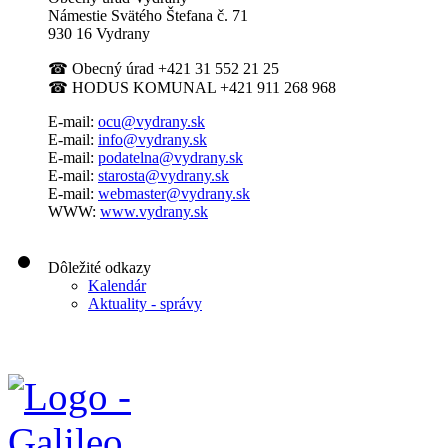
Námestie Svätého Štefana
č. 71
930 16 Vydrany
☎
Obecný úrad +421 31 552 21 25
☎
HODUS KOMUNAL +421 911 268 968
E-mail:
ocu@vydrany.sk
E-mail:
info@vydrany.sk
E-mail:
podatelna@vydrany.sk
E-mail:
starosta@vydrany.sk
E-mail:
webmaster@vydrany.sk
WWW:
www.vydrany.sk
Dôležité odkazy
Kalendár
Aktuality - správy