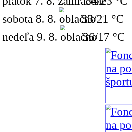
piatok
7. 8.
34/23 °C
sobota
8. 8.
33/21 °C
nedeľa
9. 8.
36/17 °C