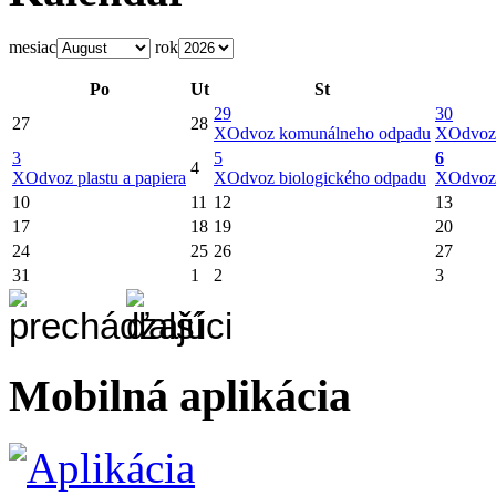
mesiac
rok
Po
Ut
St
29
30
27
28
X
Odvoz komunálneho odpadu
X
Odvoz
3
5
6
4
X
Odvoz plastu a papiera
X
Odvoz biologického odpadu
X
Odvoz
10
11
12
13
17
18
19
20
24
25
26
27
31
1
2
3
Mobilná aplikácia