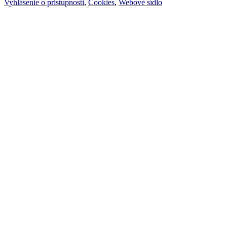
Vyhlásenie o prístupnosti
,
Cookies
,
Webové sídlo