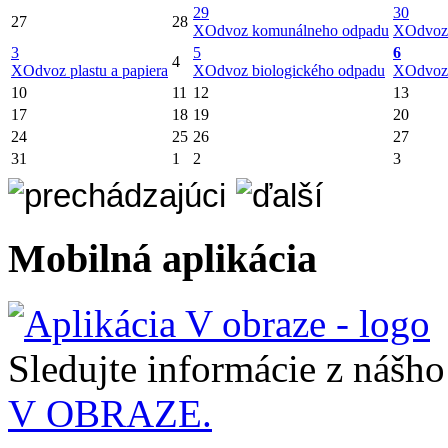
29
30
27
28
X
Odvoz komunálneho odpadu
X
Odvoz
3
5
6
4
X
Odvoz plastu a papiera
X
Odvoz biologického odpadu
X
Odvoz
10
11
12
13
17
18
19
20
24
25
26
27
31
1
2
3
Mobilná aplikácia
Sledujte informácie z nášh
V OBRAZE.