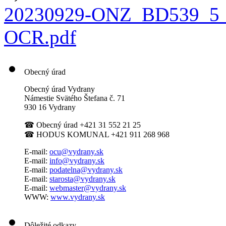
20230929-ONZ_BD539_5_2
OCR.pdf
Obecný úrad
Obecný úrad Vydrany
Námestie Svätého Štefana
č. 71
930 16 Vydrany
☎
Obecný úrad +421 31 552 21 25
☎
HODUS KOMUNAL +421 911 268 968
E-mail:
ocu@vydrany.sk
E-mail:
info@vydrany.sk
E-mail:
podatelna@vydrany.sk
E-mail:
starosta@vydrany.sk
E-mail:
webmaster@vydrany.sk
WWW:
www.vydrany.sk
Dôležité odkazy