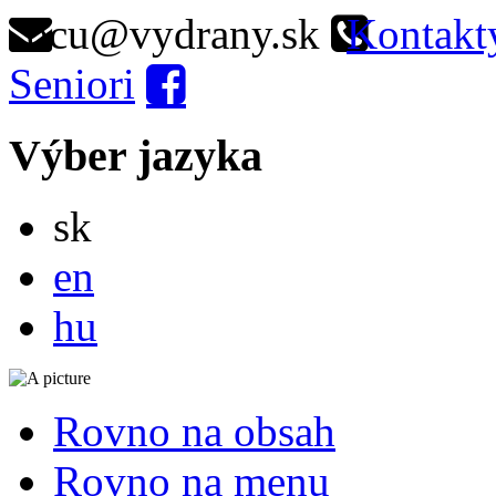
ocu@vydrany.sk
Kontakt
Seniori
Výber jazyka
Slovensky
sk
English
en
Magyar
hu
Rovno na obsah
Rovno na menu