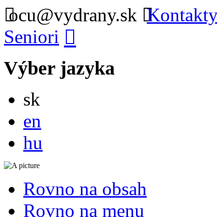
ocu@vydrany.sk
Kontakty
Seniori
Výber jazyka
Slovensky
sk
English
en
Magyar
hu
Rovno na obsah
Rovno na menu