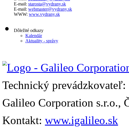
E-mail:
starosta@vydrany.sk
E-mail:
webmaster@vydrany.sk
WWW:
www.vydrany.sk
Dôležité odkazy
Kalendár
Aktuality - správy
Technický prevádzkovateľ:
Galileo Corporation s.r.o.,
Kontakt:
www.igalileo.sk