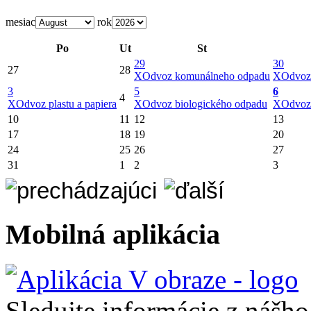
mesiac
rok
Po
Ut
St
29
30
27
28
X
Odvoz komunálneho odpadu
X
Odvoz
3
5
6
4
X
Odvoz plastu a papiera
X
Odvoz biologického odpadu
X
Odvoz
10
11
12
13
17
18
19
20
24
25
26
27
31
1
2
3
Mobilná aplikácia
Sledujte informácie z nášh