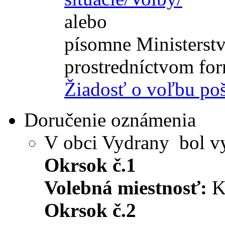
alebo
písomne Ministerstv
prostredníctvom for
Žiadosť o voľbu p
Doručenie oznámenia
V obci Vydrany bol v
Okrsok č.1
Volebná miestnosť:
K
Okrsok č.2