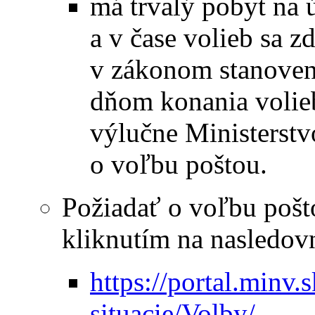
má trvalý pobyt na 
a v čase volieb sa z
v zákonom stanovene
dňom konania volieb
výlučne Ministerstv
o voľbu poštou.
Požiadať o voľbu pošt
kliknutím na nasledov
https://portal.minv
situacie/Volby/