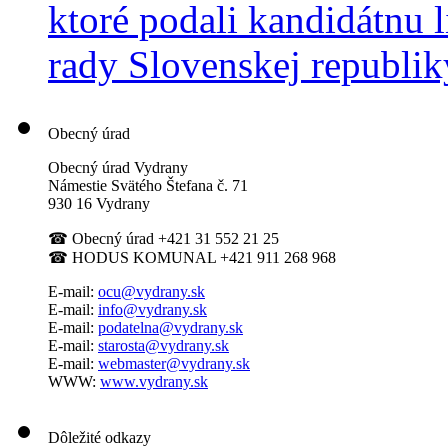
ktoré podali kandidátnu 
rady Slovenskej republi
Obecný úrad
Obecný úrad Vydrany
Námestie Svätého Štefana
č. 71
930 16 Vydrany
☎
Obecný úrad +421 31 552 21 25
☎
HODUS KOMUNAL +421 911 268 968
E-mail:
ocu@vydrany.sk
E-mail:
info@vydrany.sk
E-mail:
podatelna@vydrany.sk
E-mail:
starosta@vydrany.sk
E-mail:
webmaster@vydrany.sk
WWW:
www.vydrany.sk
Dôležité odkazy