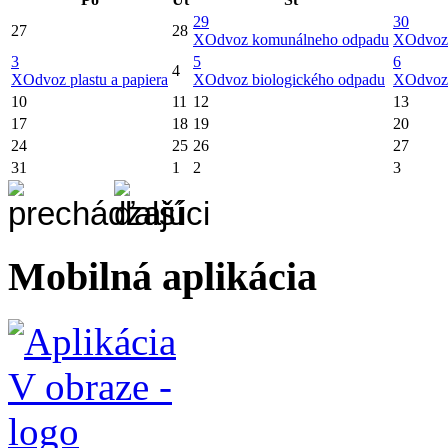
29
30
27
28
X
Odvoz komunálneho odpadu
X
Odvoz
3
5
6
4
X
Odvoz plastu a papiera
X
Odvoz biologického odpadu
X
Odvoz
10
11
12
13
17
18
19
20
24
25
26
27
31
1
2
3
Mobilná aplikácia