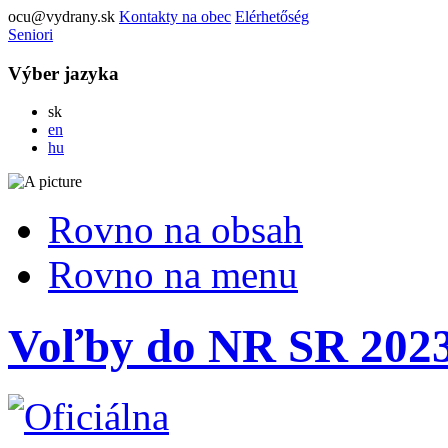
ocu@vydrany.sk
Kontakty na obec
Elérhetőség
Seniori
Výber jazyka
Slovensky
sk
English
en
Magyar
hu
Rovno na obsah
Rovno na menu
Voľby do NR SR 202