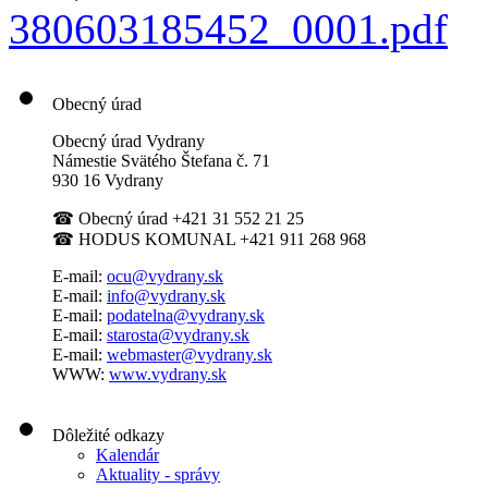
380603185452_0001.pdf
Obecný úrad
Obecný úrad Vydrany
Námestie Svätého Štefana
č. 71
930 16 Vydrany
☎
Obecný úrad +421 31 552 21 25
☎
HODUS KOMUNAL +421 911 268 968
E-mail:
ocu@vydrany.sk
E-mail:
info@vydrany.sk
E-mail:
podatelna@vydrany.sk
E-mail:
starosta@vydrany.sk
E-mail:
webmaster@vydrany.sk
WWW:
www.vydrany.sk
Dôležité odkazy
Kalendár
Aktuality - správy