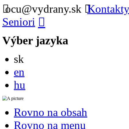
ocu@vydrany.sk
Kontakty
Seniori
Výber jazyka
Slovensky
sk
English
en
Magyar
hu
Rovno na obsah
Rovno na menu