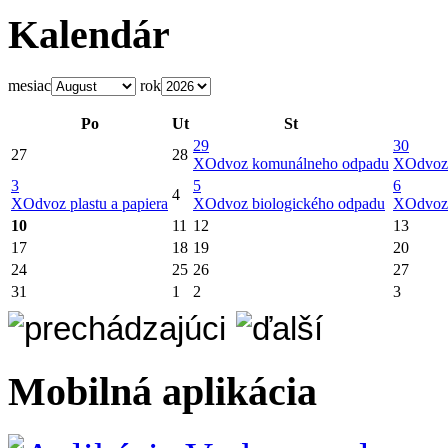
Kalendár
mesiac
rok
Po
Ut
St
29
30
27
28
X
Odvoz komunálneho odpadu
X
Odvoz
3
5
6
4
X
Odvoz plastu a papiera
X
Odvoz biologického odpadu
X
Odvoz
10
11
12
13
17
18
19
20
24
25
26
27
31
1
2
3
Mobilná aplikácia