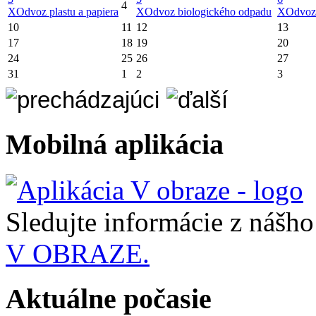
4
X
Odvoz plastu a papiera
X
Odvoz biologického odpadu
X
Odvoz
10
11
12
13
17
18
19
20
24
25
26
27
31
1
2
3
Mobilná aplikácia
Sledujte informácie z nášh
V OBRAZE.
Aktuálne počasie