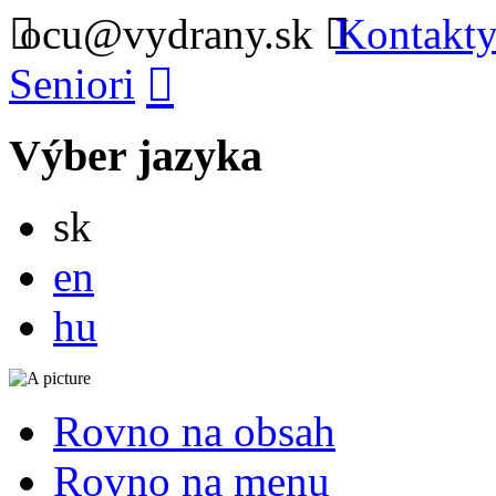
ocu@vydrany.sk
Kontakty
Seniori
Výber jazyka
Slovensky
sk
English
en
Magyar
hu
Rovno na obsah
Rovno na menu