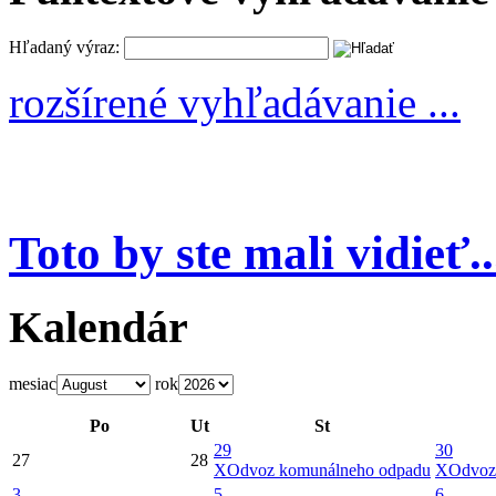
Hľadaný výraz:
rozšírené vyhľadávanie ...
Toto by ste mali vidieť..
Kalendár
mesiac
rok
Po
Ut
St
29
30
27
28
X
Odvoz komunálneho odpadu
X
Odvoz
3
5
6