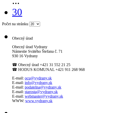
...
30
Počet na stránku
Obecný úrad
Obecný úrad Vydrany
Námestie Svätého Štefana
č. 71
930 16 Vydrany
☎
Obecný úrad +421 31 552 21 25
☎
HODUS KOMUNAL +421 911 268 968
E-mail:
ocu@vydrany.sk
E-mail:
info@vydrany.sk
E-mail:
podatelna@vydrany.sk
E-mail:
starosta@vydrany.sk
E-mail:
webmaster@vydrany.sk
WWW:
www.vydrany.sk