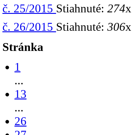
č. 25/2015
Stiahnuté:
274
x 
č. 26/2015
Stiahnuté:
306
x 
Stránka
1
...
13
...
26
27