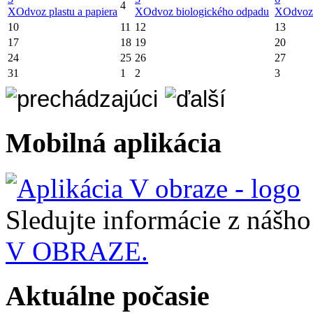
4
X
Odvoz plastu a papiera
X
Odvoz biologického odpadu
X
Odvoz
10
11
12
13
17
18
19
20
24
25
26
27
31
1
2
3
Mobilná aplikácia
Sledujte informácie z nášh
V OBRAZE.
Aktuálne počasie