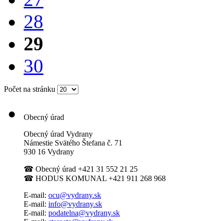
28
29
30
Počet na stránku
Obecný úrad
Obecný úrad Vydrany
Námestie Svätého Štefana
č. 71
930 16 Vydrany
☎
Obecný úrad +421 31 552 21 25
☎
HODUS KOMUNAL +421 911 268 968
E-mail:
ocu@vydrany.sk
E-mail:
info@vydrany.sk
E-mail:
podatelna@vydrany.sk