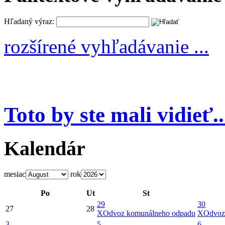
Hľadaný výraz:
rozšírené vyhľadávanie ...
Toto by ste mali vidieť..
Kalendár
mesiac
rok
Po
Ut
St
29
30
27
28
X
Odvoz komunálneho odpadu
X
Odvoz
3
5
6