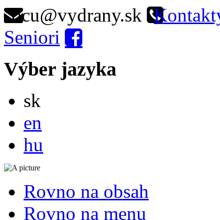
ocu@vydrany.sk
Kontakt
Seniori
Výber jazyka
Slovensky
sk
English
en
Magyar
hu
Rovno na obsah
Rovno na menu