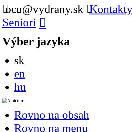
ocu@vydrany.sk
Kontakty
Seniori
Výber jazyka
Slovensky
sk
English
en
Magyar
hu
Rovno na obsah
Rovno na menu