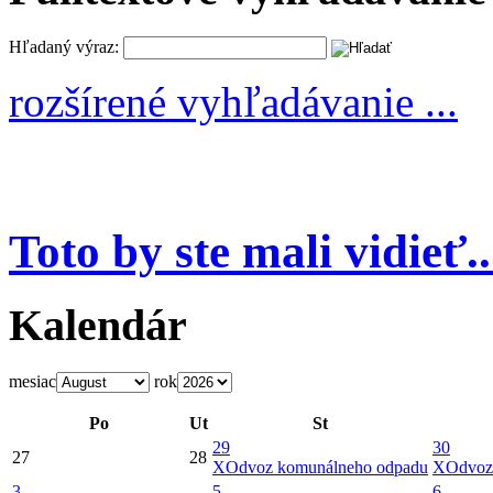
Hľadaný výraz:
rozšírené vyhľadávanie ...
Toto by ste mali vidieť..
Kalendár
mesiac
rok
Po
Ut
St
29
30
27
28
X
Odvoz komunálneho odpadu
X
Odvoz
3
5
6