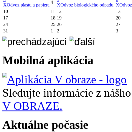
4
X
Odvoz plastu a papiera
X
Odvoz biologického odpadu
X
Odvoz
10
11
12
13
17
18
19
20
24
25
26
27
31
1
2
3
Mobilná aplikácia
Sledujte informácie z nášh
V OBRAZE.
Aktuálne počasie