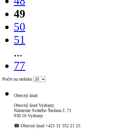
48
49
50
51
...
77
Počet na stránku
Obecný úrad
Obecný úrad Vydrany
Námestie Svätého Štefana
č. 71
930 16 Vydrany
☎
Obecný úrad +421 31 552 21 25