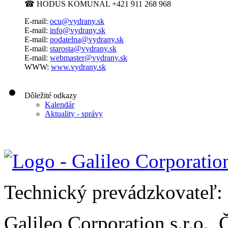
☎
HODUS KOMUNAL +421 911 268 968
E-mail:
ocu@vydrany.sk
E-mail:
info@vydrany.sk
E-mail:
podatelna@vydrany.sk
E-mail:
starosta@vydrany.sk
E-mail:
webmaster@vydrany.sk
WWW:
www.vydrany.sk
Dôležité odkazy
Kalendár
Aktuality - správy
Technický prevádzkovateľ:
Galileo Corporation s.r.o.,